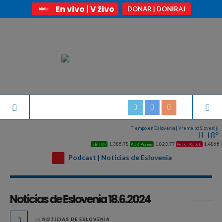
En vivo | V živo
DONAR | DONIRAJ
Tiempo en Eslovenia | Vreme po Sloveniji
18°
1.385,78
1.823,77
1,486€
SBITOP
ADRIAprime
Petrol 95 oct.
Podcast | Noticias de Eslovenia
Archivo diario:
junio 18, 2024
Noticias de Eslovenia 18.6.2024
en
NOTICIAS DE ESLOVENIA