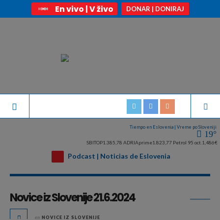
En vivo | V živo
DONAR | DONIRAJ
Tiempo en Eslovenia | Vreme po Sloveniji
19°
SBITOP
1.385,78
ADRIAprime
1.823,77
Petrol 95 oct.
1,486€
Podcast | Noticias de Eslovenia
Archivo diario:
junio 21, 2024
Novice iz Slovenije 21.6.2024
en
NOVICE IZ SLOVENIJE