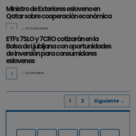
Ministro de Exteriores esloveno en
Qatar sobre cooperación económica
en
ACTUALIDAD
ETFs 7SLO y 7CRO cotizarán en la
Bolsa de Ljubljana con oportunidades
de inversión para consumidores
eslovenos
en
ECONOMÍA
1
2
Siguiente →