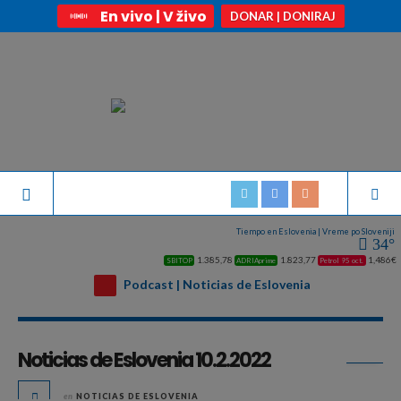
En vivo | V živo
DONAR | DONIRAJ
Tiempo en Eslovenia | Vreme po Sloveniji
34°
1.385,78
1.823,77
1,486€
SBITOP
ADRIAprime
Petrol 95 oct.
Podcast | Noticias de Eslovenia
Archivo diario:
febrero 10, 2022
Noticias de Eslovenia 10.2.2022
en
NOTICIAS DE ESLOVENIA