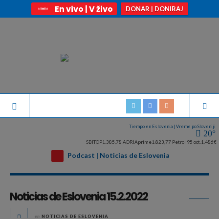
En vivo | V živo
DONAR | DONIRAJ
Tiempo en Eslovenia | Vreme po Sloveniji
20°
SBITOP
1.385,78
ADRIAprime
1.823,77
Petrol 95 oct.
1,486€
Podcast | Noticias de Eslovenia
Archivo diario:
febrero 15, 2022
Noticias de Eslovenia 15.2.2022
en
NOTICIAS DE ESLOVENIA