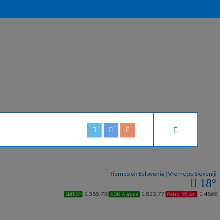
Tiempo en Eslovenia | Vreme po Sloveniji
18°
1.385,78
1.823,77
1,486€
SBITOP
ADRIAprime
Petrol 95 oct.