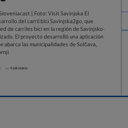
loveniacast | Foto: Visit Savinjska El
rrollo del carril bici Savinjska2go, que
ed de carriles bici en la región de Savinjsko-
lizado. El proyecto desarrolló una aplicación
ue abarca las municipalidades de Solčava,
rnji
2
en
TURISMO