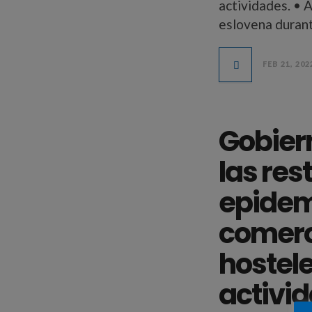
actividades. • 
eslovena duran
FEB 21, 202
Gobier
las res
epidem
comerci
hostele
activi