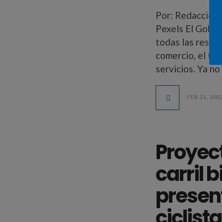
Por: Redacción 
Pexels El Gobie
todas las restri
comercio, el tur
servicios. Ya n
FEB 21, 202
Proyect
carril 
presen
ciclist