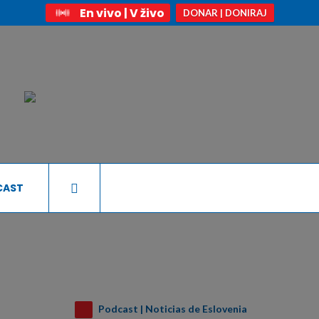
En vivo | V živo
DONAR | DONIRAJ
CAST
Podcast | Noticias de Eslovenia