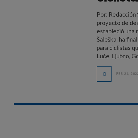
Por: Redacción S
proyecto de desa
estableció una r
Šaleška, ha fina
para ciclistas q
Luče, Ljubno, Go
FEB 21, 202