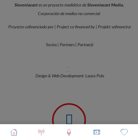
Sloveniacast
es un proyecto mediático de
Sloveniacast Media
,
Corporación de medios no comercial
Proyecto cofinanciado por | Project co-financed by | Projekt sofinancira:
Socios | Partners | Partnerji:
—
Design & Web Development: Laura Polo