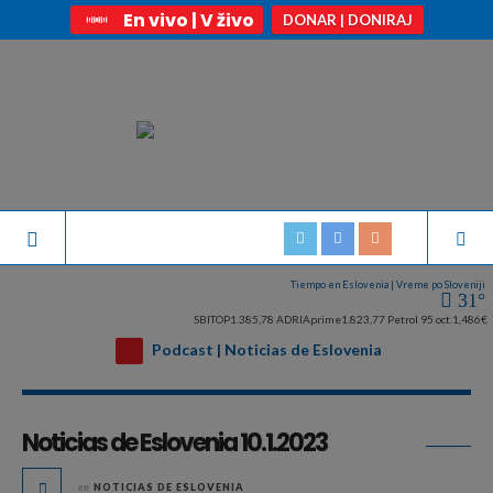
En vivo | V živo
DONAR | DONIRAJ
Tiempo en Eslovenia | Vreme po Sloveniji
31°
SBITOP
1.385,78
ADRIAprime
1.823,77
Petrol 95 oct.
1,486€
Podcast | Noticias de Eslovenia
Archivo diario:
enero 10, 2023
Noticias de Eslovenia 10.1.2023
en
NOTICIAS DE ESLOVENIA