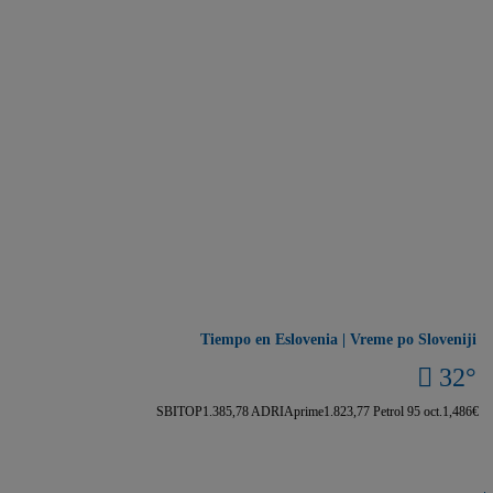
Tiempo en Eslovenia | Vreme po Sloveniji
32°
SBITOP
1.385,78
ADRIAprime
1.823,77
Petrol 95 oct.
1,486€