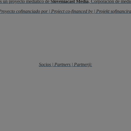
s un proyecto mediático de
Sloveniacast Media
, Corporación de medi
Proyecto cofinanciado por | Project co-financed by | Projekt sofinancira
Socios | Partners | Partnerji: