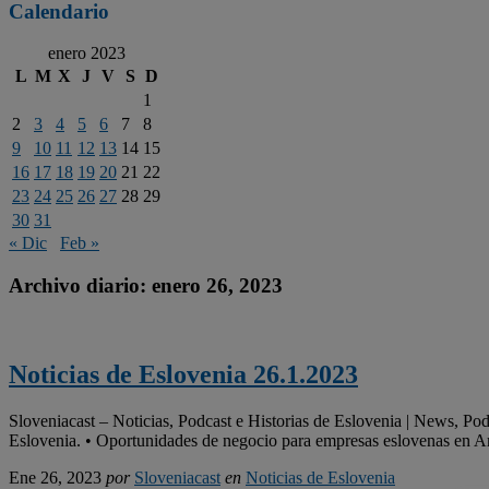
Calendario
enero 2023
L
M
X
J
V
S
D
1
2
3
4
5
6
7
8
9
10
11
12
13
14
15
16
17
18
19
20
21
22
23
24
25
26
27
28
29
30
31
« Dic
Feb »
Archivo diario:
enero 26, 2023
Noticias de Eslovenia 26.1.2023
Sloveniacast – Noticias, Podcast e Historias de Eslovenia | News, Po
Eslovenia. • Oportunidades de negocio para empresas eslovenas en A
Ene 26, 2023
por
Sloveniacast
en
Noticias de Eslovenia