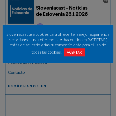
Sobre nosotros
Sloveniacast usa cookies para ofrecerte la mejor experiencia
recordando tus preferencias. Al hacer click en "ACEPTAR",
Aviso legal – Pravno obvestilo
estás de acuerdo y das tu consentimiento para el uso de
Términos de uso
todas las cookies.
ACEPTAR
Política de Privacidad
Contacto
ESCÚCHANOS EN