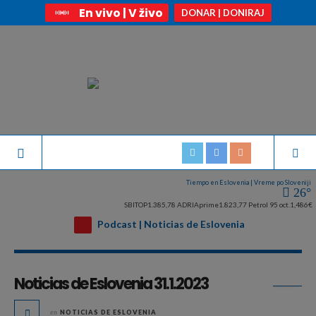
En vivo | V živo
DONAR | DONIRAJ
Tiempo en Eslovenia | Vreme po Sloveniji
26°
SBITOP
1.385,78
ADRIAprime
1.823,77
Petrol 95 oct.
1,486€
Podcast | Noticias de Eslovenia
Archivo diario:
enero 31, 2023
Noticias de Eslovenia 31.1.2023
en
NOTICIAS DE ESLOVENIA