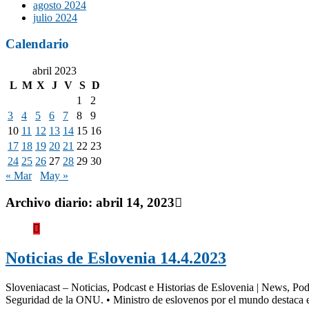
agosto 2024
julio 2024
Calendario
abril 2023
L
M
X
J
V
S
D
1
2
3
4
5
6
7
8
9
10
11
12
13
14
15
16
17
18
19
20
21
22
23
24
25
26
27
28
29
30
« Mar
May »
Archivo diario:
abril 14, 2023
Noticias de Eslovenia 14.4.2023
Sloveniacast – Noticias, Podcast e Historias de Eslovenia | News, Pod
Seguridad de la ONU. • Ministro de eslovenos por el mundo destaca