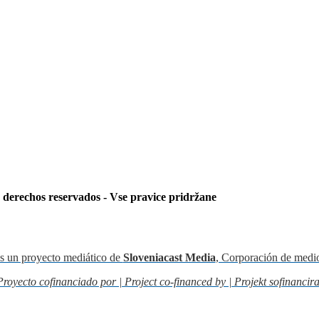
s derechos reservados - Vse pravice pridržane
s un proyecto mediático de
Sloveniacast Media
, Corporación de medi
Proyecto cofinanciado por | Project co-financed by | Projekt sofinancira