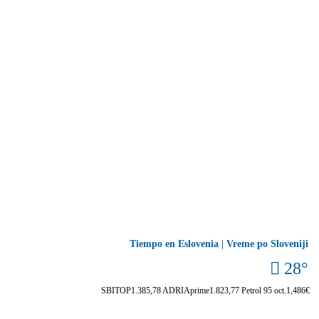
Tiempo en Eslovenia | Vreme po Sloveniji
28°
SBITOP
1.385,78
ADRIAprime
1.823,77
Petrol 95 oct.
1,486€