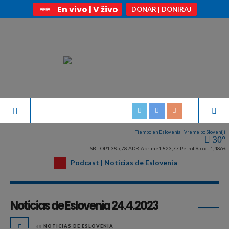
En vivo | V živo
DONAR | DONIRAJ
Tiempo en Eslovenia | Vreme po Sloveniji
30°
SBITOP
1.385,78
ADRIAprime
1.823,77
Petrol 95 oct.
1,486€
Podcast | Noticias de Eslovenia
Archivo diario:
abril 24, 2023
Noticias de Eslovenia 24.4.2023
en
NOTICIAS DE ESLOVENIA