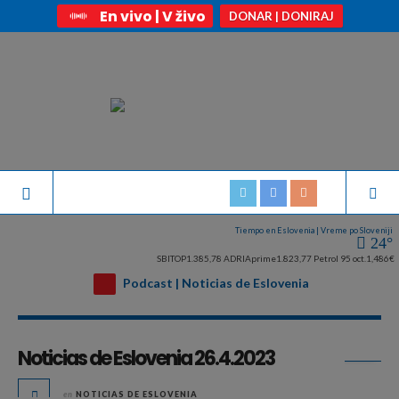
En vivo | V živo
DONAR | DONIRAJ
Tiempo en Eslovenia | Vreme po Sloveniji
24°
SBITOP
1.385,78
ADRIAprime
1.823,77
Petrol 95 oct.
1,486€
Podcast | Noticias de Eslovenia
Archivo diario:
abril 26, 2023
Noticias de Eslovenia 26.4.2023
en
NOTICIAS DE ESLOVENIA