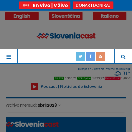
En vivo | V živo
DONAR | DONIRAJ
Tiempo en Eslovenia | Vreme po Sloveniji
31°
1.385,78
1.823,77
1,486€
SBITOP
ADRIAprime
Petrol 95 oct.
Podcast | Noticias de Eslovenia
Archivo mensual:
abril 2023