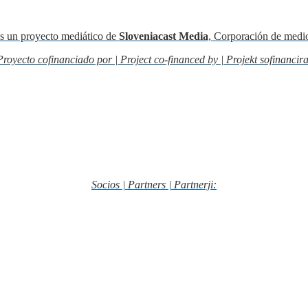
s un proyecto mediático de
Sloveniacast Media
, Corporación de medi
Proyecto cofinanciado por | Project co-financed by | Projekt sofinancira
Socios | Partners | Partnerji: