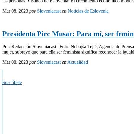
las personas. • Banco de Eslovenia: El crecimiento económico moder
Mar 08, 2023
por
Sloveniacast
en
Noticias de Eslovenia
Presidenta Pirc Musar: Para mí, ser femini
Por: Redacción Sloveniacast | Foto: Nebojša Tejić, Agencia de Prensa
mujer, subrayó que para ella ser feminista significa reconocer la igual
Mar 08, 2023
por
Sloveniacast
en
Actualidad
Suscríbete