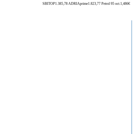
SBITOP
1.385,78
ADRIAprime
1.823,77
Petrol 95 oct.
1,486€