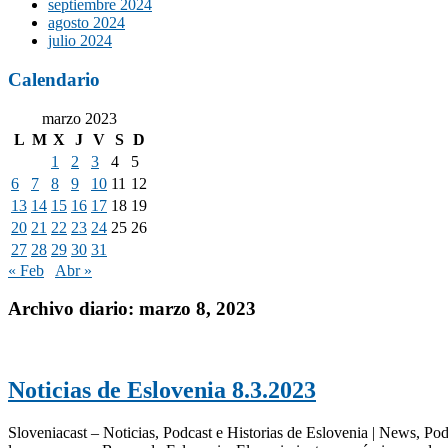
septiembre 2024
agosto 2024
julio 2024
Calendario
marzo 2023
L
M
X
J
V
S
D
1
2
3
4
5
6
7
8
9
10
11
12
13
14
15
16
17
18
19
20
21
22
23
24
25
26
27
28
29
30
31
« Feb
Abr »
Archivo diario:
marzo 8, 2023
Noticias de Eslovenia 8.3.2023
Sloveniacast – Noticias, Podcast e Historias de Eslovenia | News, Pod