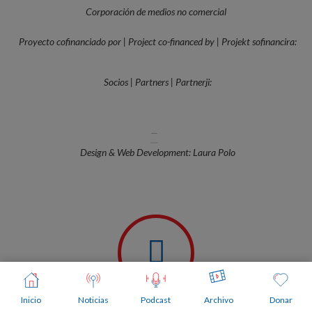
Corporación de medios no comercial
Proyecto cofinanciado por | Project co-financed by | Projekt sofinancira:
Socios | Partners | Partnerji:
—
Design & Web Development: Laura Polo
Inicio
Noticias
Podcast
Archivo
Donar