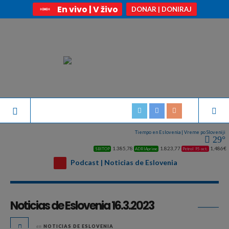
En vivo | V živo
DONAR | DONIRAJ
Tiempo en Eslovenia | Vreme po Sloveniji
29°
1.385,78
1.823,77
1,486€
SBITOP
ADRIAprime
Petrol 95 oct.
Podcast | Noticias de Eslovenia
Archivo diario:
marzo 16, 2023
Noticias de Eslovenia 16.3.2023
en
NOTICIAS DE ESLOVENIA