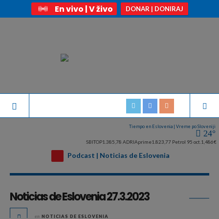
En vivo | V živo
DONAR | DONIRAJ
Tiempo en Eslovenia | Vreme po Sloveniji
24°
SBITOP
1.385,78
ADRIAprime
1.823,77
Petrol 95 oct.
1,486€
Podcast | Noticias de Eslovenia
Archivo diario:
marzo 27, 2023
Noticias de Eslovenia 27.3.2023
en
NOTICIAS DE ESLOVENIA