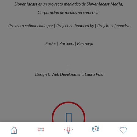
Sloveniacast
es un proyecto mediático de
Sloveniacast Media
,
Corporación de medios no comercial
Proyecto cofinanciado por | Project co-financed by | Projekt sofinancira:
Socios | Partners | Partnerji:
—
Design & Web Development: Laura Polo