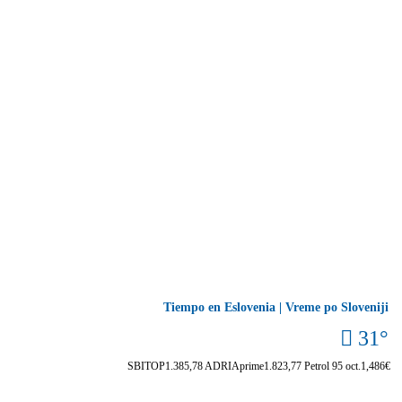
Tiempo en Eslovenia | Vreme po Sloveniji
31°
SBITOP
1.385,78
ADRIAprime
1.823,77
Petrol 95 oct.
1,486€