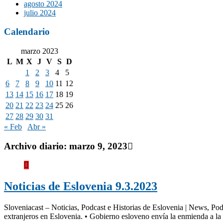
agosto 2024
julio 2024
Calendario
marzo 2023
L
M
X
J
V
S
D
1
2
3
4
5
6
7
8
9
10
11
12
13
14
15
16
17
18
19
20
21
22
23
24
25
26
27
28
29
30
31
« Feb
Abr »
Archivo diario:
marzo 9, 2023
Noticias de Eslovenia 9.3.2023
Sloveniacast – Noticias, Podcast e Historias de Eslovenia | News, Pod
extranjeros en Eslovenia. • Gobierno esloveno envía la enmienda a la