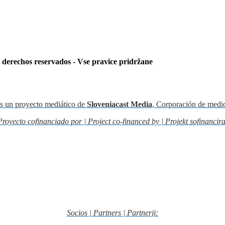
s derechos reservados - Vse pravice pridržane
s un proyecto mediático de
Sloveniacast Media
, Corporación de medi
Proyecto cofinanciado por | Project co-financed by | Projekt sofinancira
Socios | Partners | Partnerji: